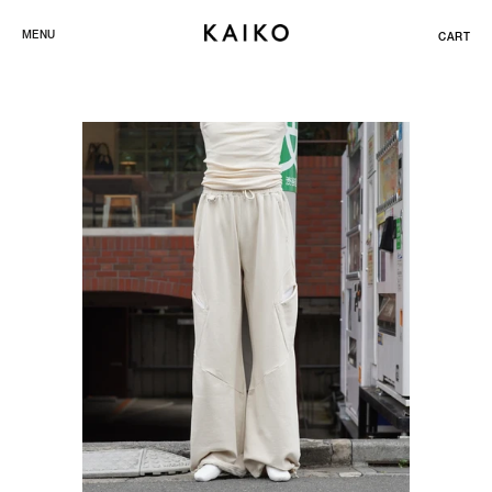
ス
MENU
CART
キ
ッ
プ
し
て
コ
ン
テ
ン
ツ
に
移
動
す
る