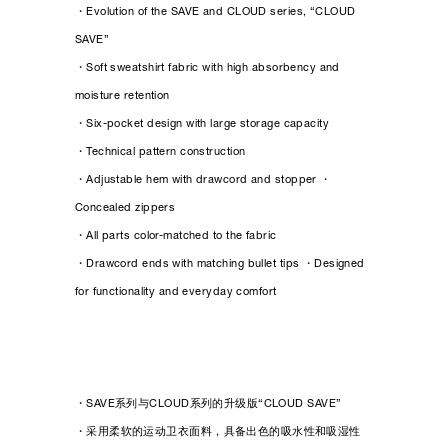
・Evolution of the SAVE and CLOUD series, “CLOUD
SAVE”
・Soft sweatshirt fabric with high absorbency and
moisture retention
・Six-pocket design with large storage capacity
・Technical pattern construction
・Adjustable hem with drawcord and stopper ・
Concealed zippers
・All parts color-matched to the fabric
・Drawcord ends with matching bullet tips ・Designed
for functionality and everyday comfort
・SAVE系列与CLOUD系列的升级版“CLOUD SAVE”
・采用柔软的运动卫衣面料，具备出色的吸水性和吸湿性