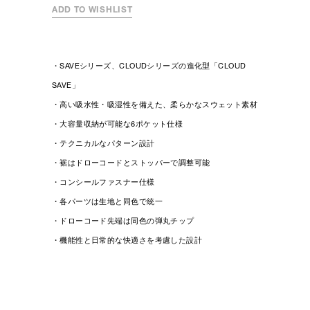
ADD TO WISHLIST
・SAVEシリーズ、CLOUDシリーズの進化型「CLOUD
SAVE」
・高い吸水性・吸湿性を備えた、柔らかなスウェット素材
・大容量収納が可能な6ポケット仕様
・テクニカルなパターン設計
・裾はドローコードとストッパーで調整可能
・コンシールファスナー仕様
・各パーツは生地と同色で統一
・ドローコード先端は同色の弾丸チップ
・機能性と日常的な快適さを考慮した設計