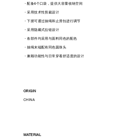
・配备6个口袋，提供大容量收纳空间
・采用技术性剪裁设计
・下摆可通过抽绳和止滑扣进行调节
・采用隐藏式拉链设计
・各部件均采用与面料同色的配色
・抽绳末端配有同色圆珠头
・兼顾功能性与日常穿着舒适度的设计
ORIGIN
CHINA
MATERIAL