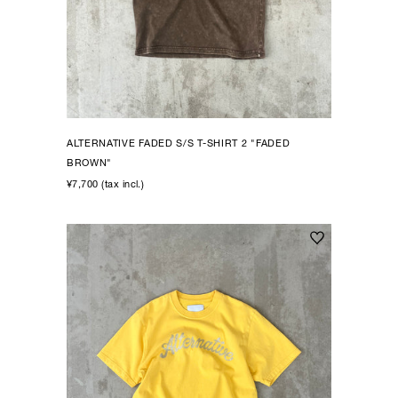
ALTERNATIVE FADED S/S T-SHIRT 2 "FADED
BROWN"
¥7,700 (tax incl.)