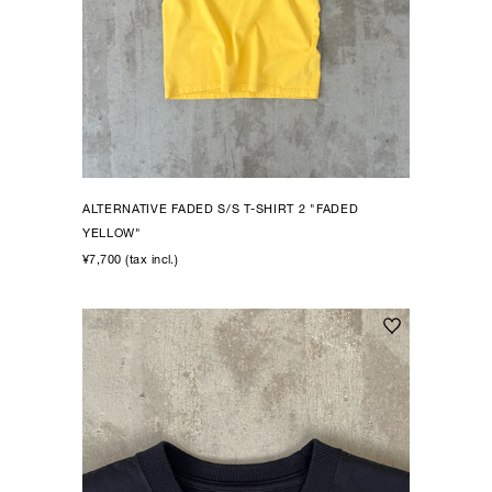
ALTERNATIVE FADED S/S T-SHIRT 2 "FADED
YELLOW"
¥7,700 (tax incl.)