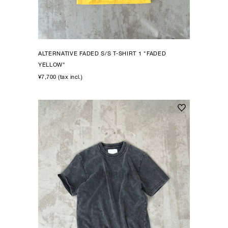
ALTERNATIVE FADED S/S T-SHIRT 1 "FADED
YELLOW"
¥7,700 (tax incl.)