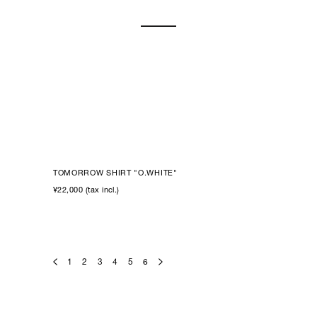
TOMORROW SHIRT "O.WHITE"
¥22,000 (tax incl.)
1
2
3
4
5
6