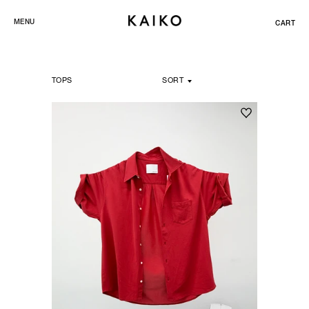
ス
MENU
CART
キ
ッ
プ
TOPS
SORT
し
て
コ
ン
テ
ン
ツ
に
移
動
す
る