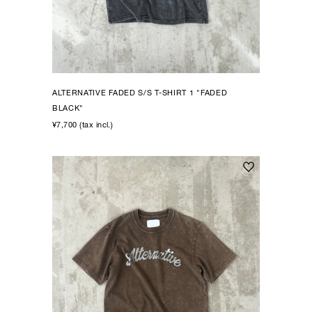
ALTERNATIVE FADED S/S T-SHIRT 1 "FADED
BLACK"
¥7,700 (tax incl.)