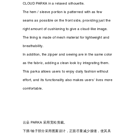
CLOUD PARKA in a relaxed silhouette.
The hem / sleeve portion is patterned with as few
seams as possible on the front side, providing just the
right amount of cushioning to give a cloud-like image.
The lining is made of mesh material for lightweight and
breathability.
In addition, the zipper and sewing are in the same color
as the fabric, adding a clean look by integrating them.
This parka allows users to enjoy daily fashion without
effort, and its functionality also makes users' lives more
comfortable.
云朵 PARKA 采用宽松剪裁。
下摆/袖子部分采用图案设计，正面尽量减少接缝，使其具