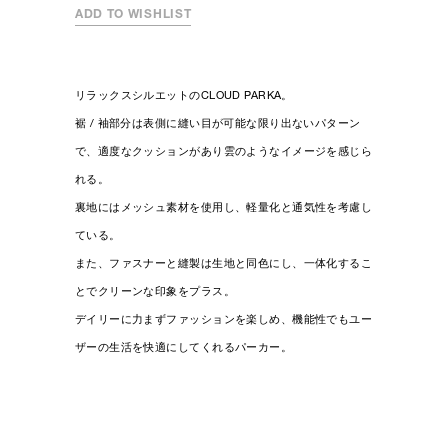
ADD TO WISHLIST
リラックスシルエットのCLOUD PARKA。
裾 / 袖部分は表側に縫い目が可能な限り出ないパターン
で、適度なクッションがあり雲のようなイメージを感じら
れる。
裏地にはメッシュ素材を使用し、軽量化と通気性を考慮し
ている。
また、ファスナーと縫製は生地と同色にし、一体化するこ
とでクリーンな印象をプラス。
デイリーに力まずファッションを楽しめ、機能性でもユー
ザーの生活を快適にしてくれるパーカー。