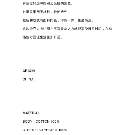
有适度的缓冲性和云朵般的形象。
衬里采用网眼材料，轻便透气。
拉链和缝线与面料同色，浑然一体，更显简洁。
这款派克大衣让用户不费吹灰之力就能享受日常时尚，在功
能性方面让生活更加舒适。
ORIGIN
CHINA
MATERIAL
BODY : COTTON 100%
OTHER : POLYESTER 100%