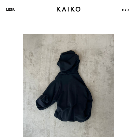
ス
MENU
CART
キ
ッ
プ
し
て
コ
ン
テ
ン
ツ
に
移
動
す
る