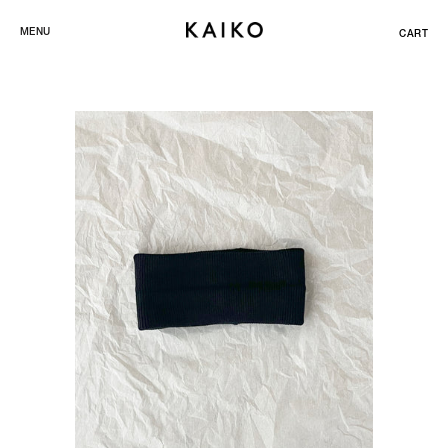
ス
MENU
CART
キ
ッ
プ
し
て
コ
ン
テ
ン
ツ
に
移
動
す
る