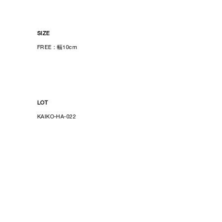
SIZE
FREE :
幅10cm
LOT
KAIKO-HA-022