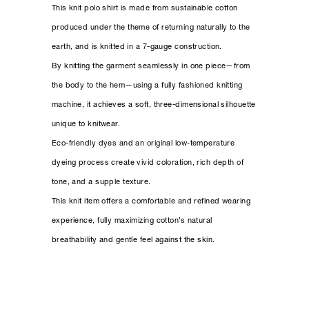
This knit polo shirt is made from sustainable cotton
produced under the theme of returning naturally to the
earth, and is knitted in a 7-gauge construction.
By knitting the garment seamlessly in one piece—from
the body to the hem—using a fully fashioned knitting
machine, it achieves a soft, three-dimensional silhouette
unique to knitwear.
Eco-friendly dyes and an original low-temperature
dyeing process create vivid coloration, rich depth of
tone, and a supple texture.
This knit item offers a comfortable and refined wearing
experience, fully maximizing cotton’s natural
breathability and gentle feel against the skin.