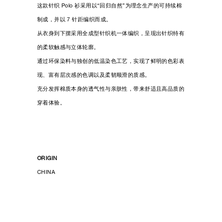
这款针织 Polo 衫采用以“回归自然”为理念生产的可持续棉
制成，并以 7 针距编织而成。
从衣身到下摆采用全成型针织机一体编织，呈现出针织特有
的柔软触感与立体轮廓。
通过环保染料与独创的低温染色工艺，实现了鲜明的色彩表
现、富有层次感的色调以及柔韧顺滑的质感。
充分发挥棉质本身的透气性与亲肤性，带来舒适且高品质的
穿着体验。
ORIGIN
CHINA