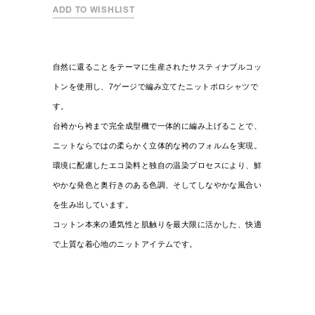
ADD TO WISHLIST
自然に還ることをテーマに生産されたサスティナブルコッ
トンを使用し、7ゲージで編み立てたニットポロシャツで
す。
台袴から袴まで完全成型機で一体的に編み上げることで、
ニットならではの柔らかく立体的な袴のフォルムを実現。
環境に配慮したエコ染料と独自の温染プロセスにより、鮮
やかな発色と奥行きのある色調、そしてしなやかな風合い
を生み出しています。
コットン本来の通気性と肌触りを最大限に活かした、快適
で上質な着心地のニットアイテムです。