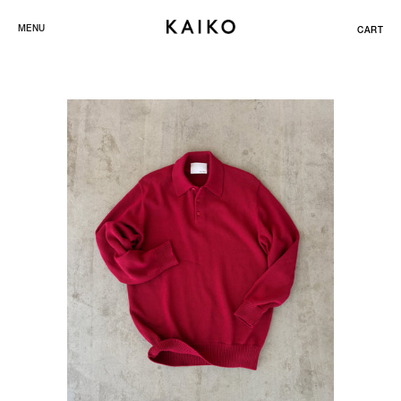
ス
MENU
CART
キ
ッ
プ
し
て
コ
ン
テ
ン
ツ
に
移
動
す
る