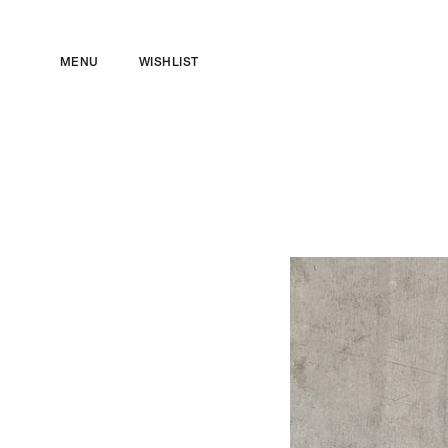
ス
キ
MENU
WISHLIST
ッ
プ
し
て
コ
ン
テ
ン
ツ
に
移
動
す
る