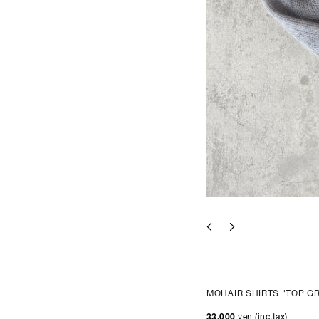
MOHAIR SHIRTS "TOP G
33,000
yen (inc.tax)