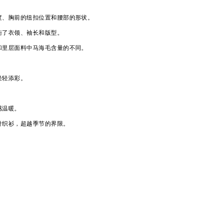
度、胸前的纽扣位置和腰部的形状。
衡了衣领、袖长和版型。
和里层面料中马海毛含量的不同。
轻轻添彩。
感温暖。
针织衫，超越季节的界限。