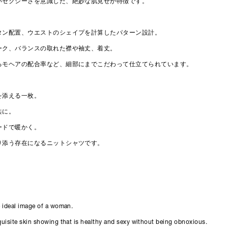
いセクシーさを意識した、絶妙な肌見せが特徴です。
タン配置、ウエストのシェイプを計算したパターン設計。
ーク、バランスの取れた襟や袖丈、着丈。
るモヘアの配合率など、細部にまでこだわって仕立てられています。
を添える一枚。
共に。
ードで暖かく。
り添う存在になるニットシャツです。
he ideal image of a woman.
xquisite skin showing that is healthy and sexy without being obnoxious.