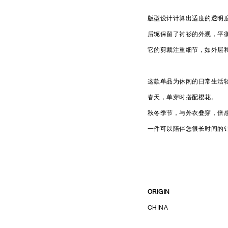
版型设计计算出适度的透明
后轭保留了衬衫的外观，平
它的剪裁注重细节，如外层
这款单品为休闲的日常生活
春天，单穿时搭配樱花。
秋冬季节，与外衣叠穿，倍
一件可以陪伴您很长时间的
ORIGIN
CHINA