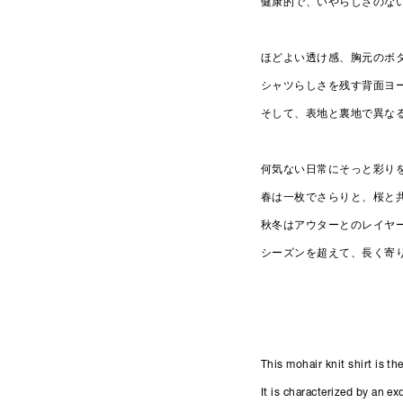
健康的で、いやらしさのな
ほどよい透け感、胸元のボ
シャツらしさを残す背面ヨ
そして、表地と裏地で異な
何気ない日常にそっと彩り
春は一枚でさらりと、桜と
秋冬はアウターとのレイヤ
シーズンを超えて、長く寄
This mohair knit shirt is t
It is characterized by an e