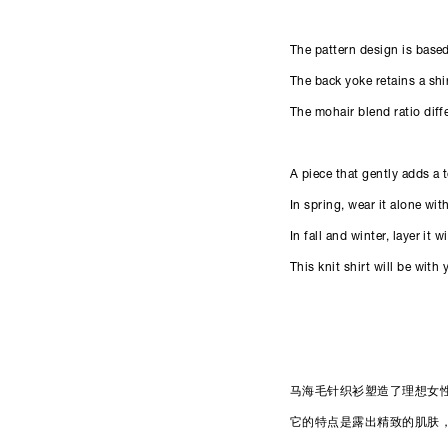
The pattern design is base
The back yoke retains a shir
The mohair blend ratio diff
A piece that gently adds a 
In spring, wear it alone wi
In fall and winter, layer it
This knit shirt will be wit
马海毛针织衫塑造了理想女
它的特点是露出精致的肌肤