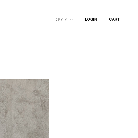
通
JPY ¥
LOGIN
CART
貨