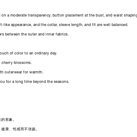
d on a moderate transparency, button placement at the bust, and waist shapin
t-like appearance, and the collar, sleeve length, and fit are well balanced.
ers between the outer and inner fabrics.
touch of color to an ordinary day.
th cherry blossoms.
 with outerwear for warmth.
h you for a long time beyond the seasons.
性的形象。
，健康、性感而不张扬。