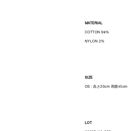
MATERIAL
COTTON 98%
NYLON 2%
SIZE
OS : 高さ20cm 周囲45cm
LOT