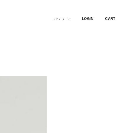
通
JPY ¥
LOGIN
CART
貨