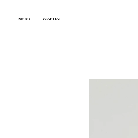
ス
キ
MENU
WISHLIST
ッ
プ
し
て
コ
ン
テ
ン
ツ
に
移
動
す
る