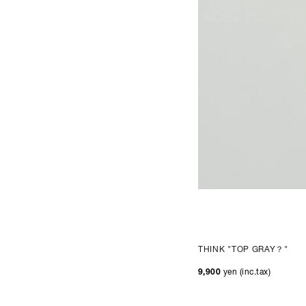
THINK "TOP GRAY？"
9,900
yen (inc.tax)