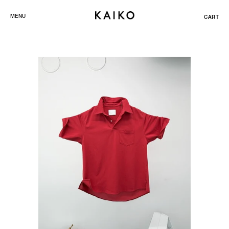
ス
MENU
CART
キ
ッ
プ
し
て
コ
ン
テ
ン
ツ
に
移
動
す
る