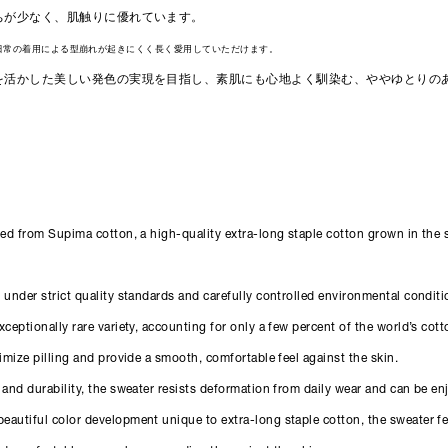
ちが少なく、肌触りに優れています。
日常の着用による型崩れが起きにくく長く愛用していただけます。
を活かした美しい発色の実現を目指し、素肌にも心地よく馴染む、ややゆとりの
fted from Supima cotton, a high-quality extra-long staple cotton grown in the
 under strict quality standards and carefully controlled environmental conditi
xceptionally rare variety, accounting for only a few percent of the world’s cot
nimize pilling and provide a smooth, comfortable feel against the skin.
 and durability, the sweater resists deformation from daily wear and can be en
autiful color development unique to extra-long staple cotton, the sweater fea