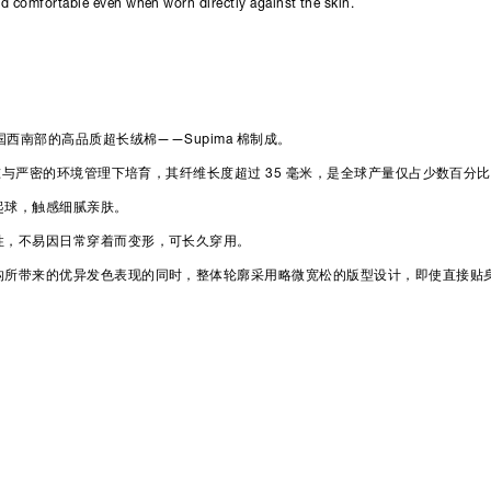
and comfortable even when worn directly against the skin.
国西南部的高品质超长绒棉——Supima 棉制成。
质标准与严密的环境管理下培育，其纤维长度超过
35 毫米，是全球产量仅占少数百分
起球，触感细腻亲肤。
性，不易因日常穿着而变形，可长久穿用。
构所带来的优异发色表现的同时，整体轮廓采用略微宽松的版型设计，即使直接贴