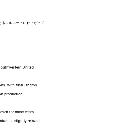
あるシルエットに仕上がって
 southwestern United
ons. With fiber lengths
ton production.
joyed for many years.
tures a slightly relaxed