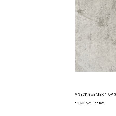
V NECK SWEATER "TOP 
19,800
yen (inc.tax)