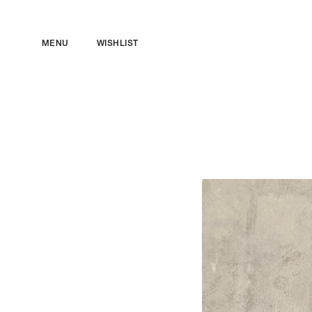
ス
キ
MENU
WISHLIST
ッ
プ
し
て
コ
ン
テ
ン
ツ
に
移
動
す
る