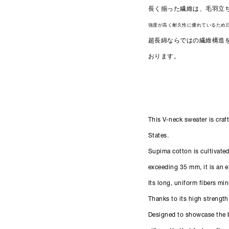
長く揃った繊維は、毛羽立
強度が高く耐久性に優れているため
超長綿ならではの繊維構造
おります。
This V-neck sweater is cra
States.
Supima cotton is cultivated
exceeding 35 mm, it is an e
Its long, uniform fibers mi
Thanks to its high strength
Designed to showcase the be