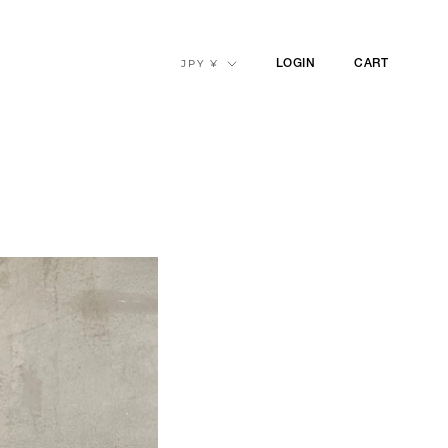
通
JPY ¥
LOGIN
CART
貨