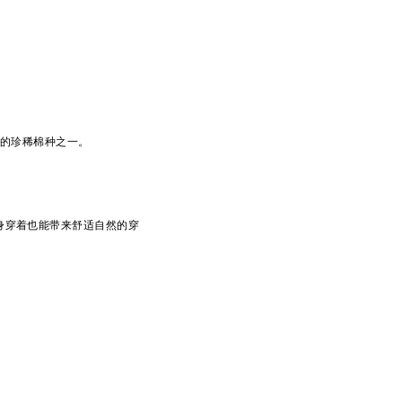
比的珍稀棉种之一。
身穿着也能带来舒适自然的穿