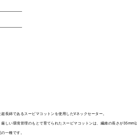
な超長綿であるスーピマコットンを使用したVネックセーター。
、厳しい環境管理のもとで育てられたスーピマコットンは、繊維の長さが35mm
花の一種です。