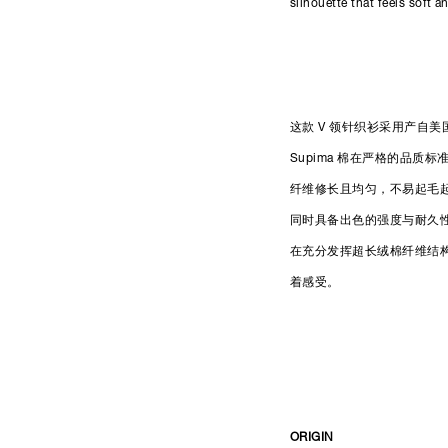
silhouette that feels soft 
这款 V 领针织衫采用产自美
Supima 棉在严格的品
纤维修长且均匀，不易起毛
同时具备出色的强度与耐久
在充分发挥超长绒棉纤维结
着感受。
ORIGIN